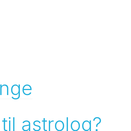
unge
il astrolog?