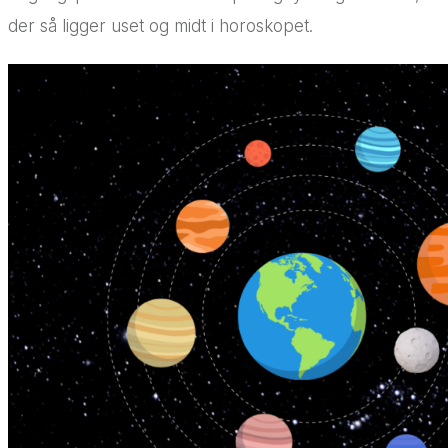
der så ligger uset og midt i horoskopet.