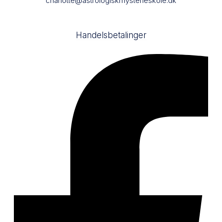
charlotte@astrologiskmysterieskole.dk
Handelsbetalinger