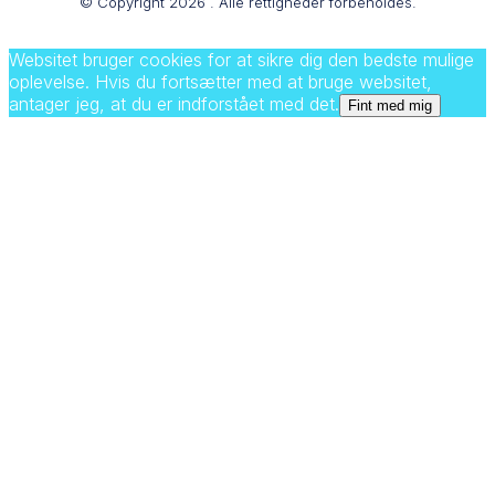
© Copyright
2026
. Alle rettigheder forbeholdes.
Websitet bruger cookies for at sikre dig den bedste mulige
oplevelse. Hvis du fortsætter med at bruge websitet,
antager jeg, at du er indforstået med det.
Fint med mig