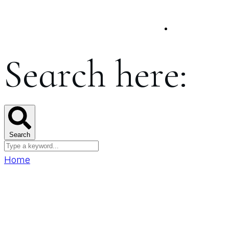
Search here:
Search
Home