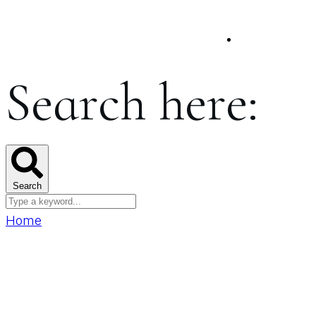
Search here:
Search
Home