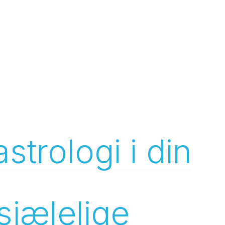
strologi i din
sjælelige