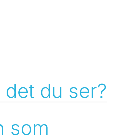
det du ser?
n som