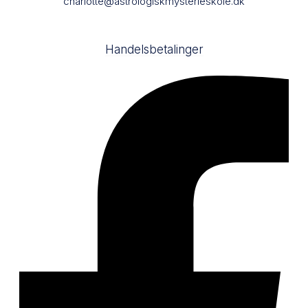
charlotte@astrologiskmysterieskole.dk
Handelsbetalinger