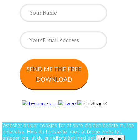
SE​ND ME THE FREE
DOWNLOAD
x
Websitet bruger cookies for at sikre dig den bedste mulige
oplevelse. Hvis du fortsætter med at bruge websitet,
antager jeg, at du er indforstået med det.
Fint med mig