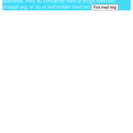
oplevelse. Hvis du fortsætter med at bruge websitet,
antager jeg, at du er indforstået med det.
Fint med mig