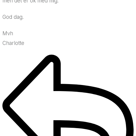
men det er ok med mig.
God dag.
Mvh
Charlotte