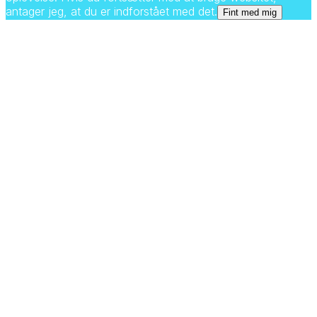
antager jeg, at du er indforstået med det.
Fint med mig